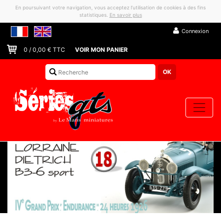
En poursuivant votre navigation, vous acceptez l’utilisation de cookies à des fins
statistiques.
En savoir plus
Connexion
0
/
0,00
€ TTC
VOIR MON PANIER