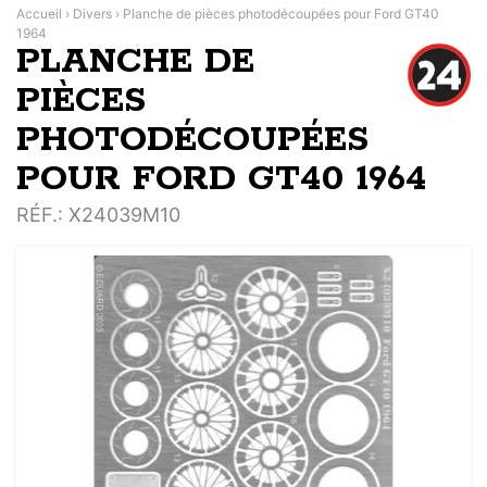
Accueil
›
Divers
›
Planche de pièces photodécoupées pour Ford GT40
1964
PLANCHE DE
PIÈCES
PHOTODÉCOUPÉES
POUR FORD GT40 1964
RÉF.
: X24039M10