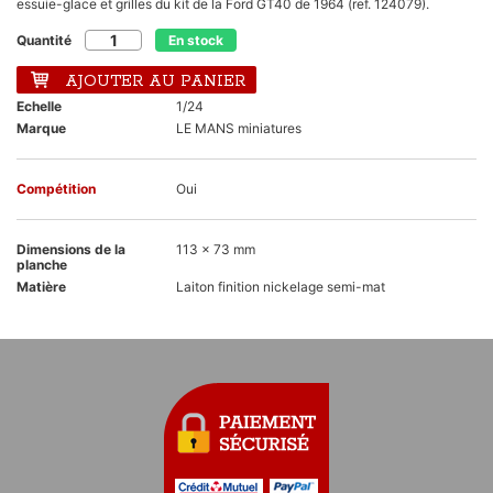
essuie-glace et grilles du kit de la Ford GT40 de 1964 (ref. 124079).
Quantité
En stock
AJOUTER AU PANIER
Echelle
1/24
Marque
LE MANS miniatures
Compétition
Oui
Dimensions de la
113 x 73 mm
planche
Matière
Laiton finition nickelage semi-mat