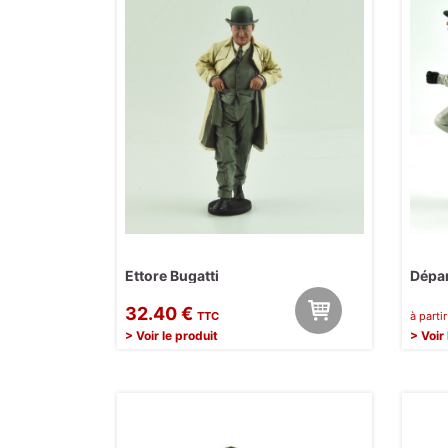
Ettore Bugatti
Dépar
32.40 €
TTC
à parti
> Voir le produit
> Voir