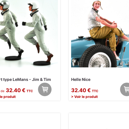
t type LeMans - Jim & Tim
Helle Nice
32.40 €
32.40 €
r de
TTC
TTC
 le produit
> Voir le produit