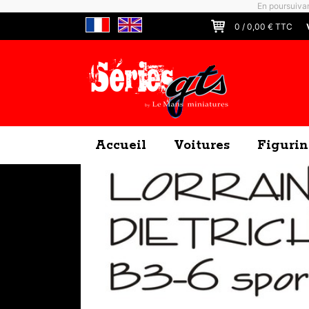
En poursuivan
0
/
0,00
€ TTC
Accueil
Voitures
Figurin