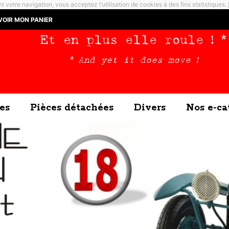
t votre navigation, vous acceptez l’utilisation de cookies à des fins statistiques.
VOIR MON PANIER
Et en plus elle roule ! *
* And yet it does move !
es
Pièces détachées
Divers
Nos e-ca