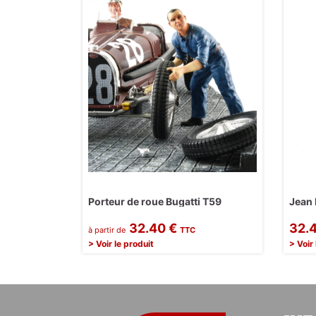
Porteur de roue Bugatti T59
Jean 
32.40 €
32.
à partir de
TTC
> Voir le produit
> Voir