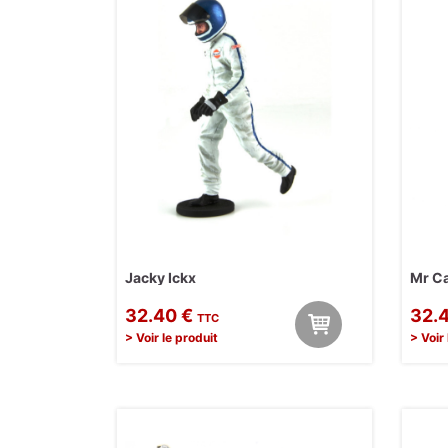
Jacky Ickx
Mr Ca
32.40 €
32.
TTC
> Voir le produit
> Voir