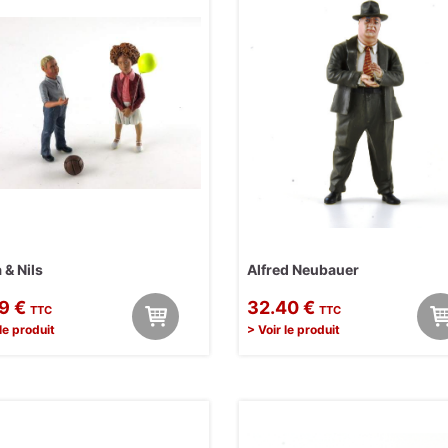
 & Nils
Alfred Neubauer
09 €
32.40 €
TTC
TTC
 le produit
> Voir le produit