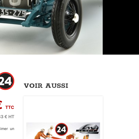
VOIR AUSSI
€
TTC
83 €
HT
nimer un