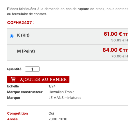
Pièces fabriquées à la demande en cas de rupture de stock, nous contact
au formulaire de contact.
COFHA2407 :
61.00 €
TT
K (Kit)
50.83 €
H
84.00 €
TT
M (Peint)
70.00 €
H
Quantité
AJOUTER AU PANIER
Echelle
1/24
Marque constructeur
Hawaiian Tropic
Marque
LE MANS miniatures
Compétition
Oui
Année
2000-2010