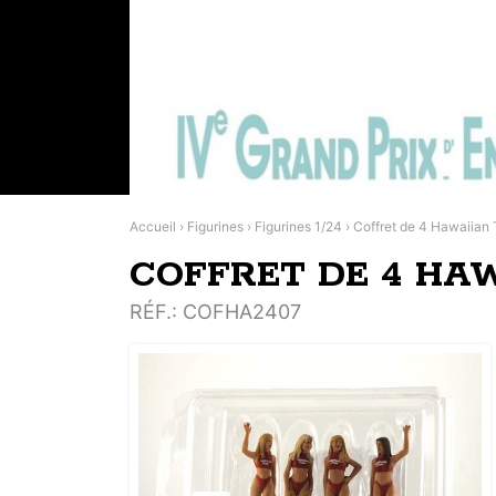
Accueil
›
Figurines
›
Figurines 1/24
›
Coffret de 4 Hawaiian 
COFFRET DE 4 HA
RÉF.
: COFHA2407