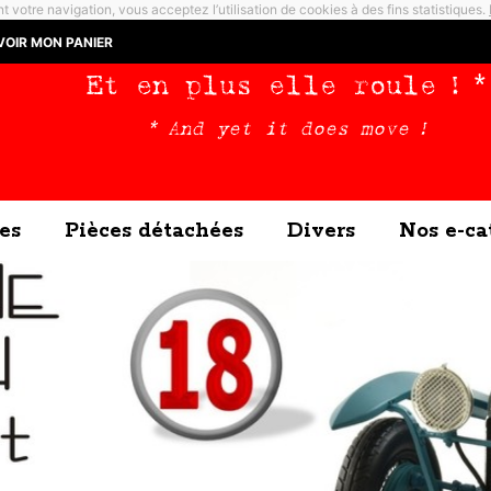
t votre navigation, vous acceptez l’utilisation de cookies à des fins statistiques.
VOIR MON PANIER
Et en plus elle roule ! *
* And yet it does move !
es
Pièces détachées
Divers
Nos e-ca