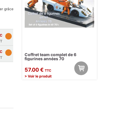
er grâce
C
T
C
Coffret team complet de 6
T
figurines années 70
57.00 €
TTC
> Voir le produit