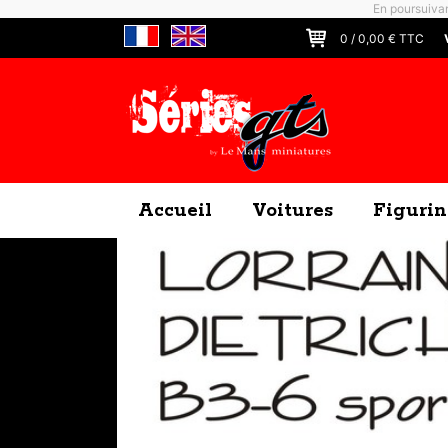
En poursuivan
0
/
0,00
€ TTC
Accueil
Voitures
Figurin