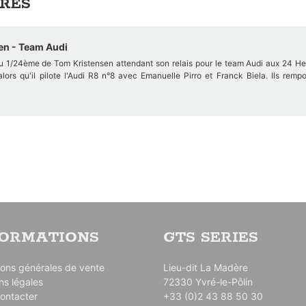
RES
en - Team Audi
au 1/24ème de Tom Kristensen attendant son relais pour le team Audi aux 24 H
rs qu'il pilote l'Audi R8 n°8 avec Emanuelle Pirro et Franck Biela. Ils rempo
 livrée en 5 pièces dont le siège, d'une visière pour le casque et d'une pl
ur la décoration de la combinaison et du casque.
 la demande en cas de rupture de stock, nous contacter grâce au formulaire de co
FORMATIONS
GTS SERIES
ions générales de vente
Lieu-dit La Madère
ns légales
72330 Yvré-le-Pôlin
ontacter
+33 (0)2 43 88 50 30