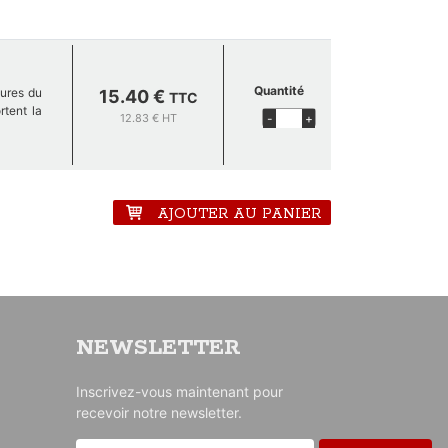
Quantité
eures du
15.40 €
TTC
rtent la
12.83 € HT
-
+
anche de
AJOUTER AU PANIER
ntact.
NEWSLETTER
Inscrivez-vous maintenant pour
recevoir notre newsletter.