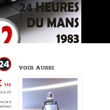
VOIR AUSSI
€
TTC
16 €
HT
ose de 6
plisseur