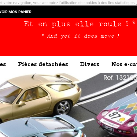
t votre navigation, vous acceptez l’utilisation de cookies à des fins statistiques.
VOIR MON PANIER
Et en plus elle roule ! *
* And yet it does move !
es
Pièces détachées
Divers
Nos e-ca