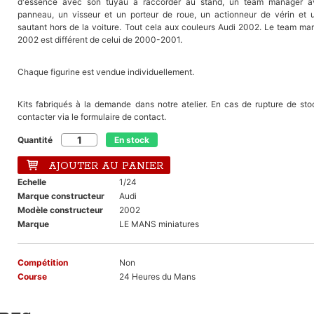
d'essence avec son tuyau à raccorder au stand, un team manager a
panneau, un visseur et un porteur de roue, un actionneur de vérin et u
sautant hors de la voiture. Tout cela aux couleurs Audi 2002. Le team ma
2002 est différent de celui de 2000-2001.
Chaque figurine est vendue individuellement.
Kits fabriqués à la demande dans notre atelier. En cas de rupture de sto
contacter via le formulaire de contact.
Quantité
En stock
AJOUTER AU PANIER
Echelle
1/24
Marque constructeur
Audi
Modèle constructeur
2002
Marque
LE MANS miniatures
Compétition
Non
Course
24 Heures du Mans