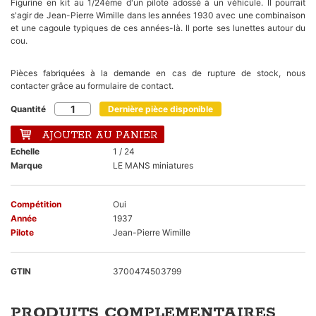
Figurine en kit au 1/24ème d'un pilote adossé à un véhicule. Il pourrait
s'agir de Jean-Pierre Wimille dans les années 1930 avec une combinaison
et une cagoule typiques de ces années-là. Il porte ses lunettes autour du
cou.
Pièces fabriquées à la demande en cas de rupture de stock, nous
contacter grâce au formulaire de contact.
Quantité
Dernière pièce disponible
AJOUTER AU PANIER
Echelle
1 / 24
Marque
LE MANS miniatures
Compétition
Oui
Année
1937
Pilote
Jean-Pierre Wimille
GTIN
3700474503799
PRODUITS COMPLEMENTAIRES