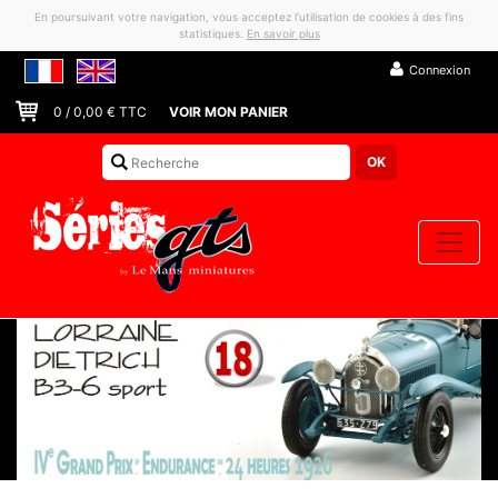
En poursuivant votre navigation, vous acceptez l’utilisation de cookies à des fins
statistiques.
En savoir plus
Connexion
0
/
0,00
€ TTC
VOIR MON PANIER