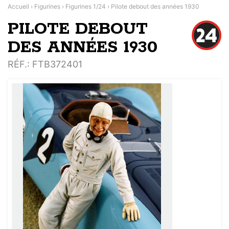
Accueil
›
Figurines
›
Figurines 1/24
›
Pilote debout des années 1930
PILOTE DEBOUT
DES ANNÉES 1930
RÉF.
: FTB372401