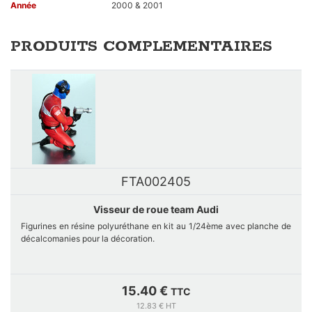
Année
2000 & 2001
PRODUITS COMPLEMENTAIRES
FTA002405
Visseur de roue team Audi
Figurines en résine polyuréthane en kit au 1/24ème avec planche de
décalcomanies pour la décoration.
Il s'agit du visseur de roue du Team Audi lors de la saison d'endurance
de 2000 et 2001.
15.40 €
TTC
12.83 € HT