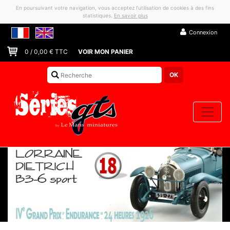
En poursuivant votre navigation, vous acceptez l’utilisation de cookies à des fins
statistiques.
En savoir plus
Connexion
0
/
0,00
€ TTC
VOIR MON PANIER