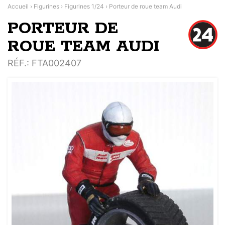
Accueil
›
Figurines
›
Figurines 1/24
›
Porteur de roue team Audi
PORTEUR DE
ROUE TEAM AUDI
RÉF.
: FTA002407