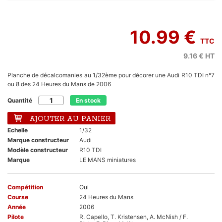
10.99 €
TTC
9.16 €
HT
Planche de décalcomanies au 1/32ème pour décorer une Audi R10 TDI n°7
ou 8 des 24 Heures du Mans de 2006
Quantité
En stock
AJOUTER AU PANIER
Echelle
1/32
Marque constructeur
Audi
Modèle constructeur
R10 TDI
Marque
LE MANS miniatures
Compétition
Oui
Course
24 Heures du Mans
Année
2006
Pilote
R. Capello, T. Kristensen, A. McNish / F.