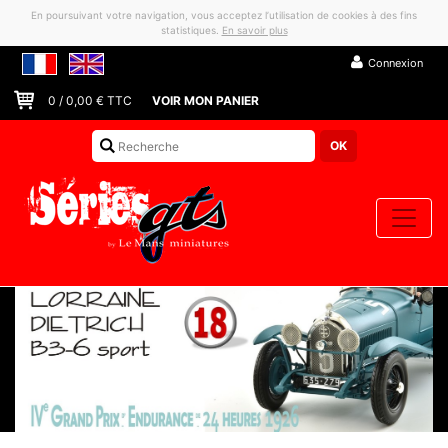
En poursuivant votre navigation, vous acceptez l’utilisation de cookies à des fins
statistiques.
En savoir plus
Connexion
0
/
0,00
€ TTC
VOIR MON PANIER