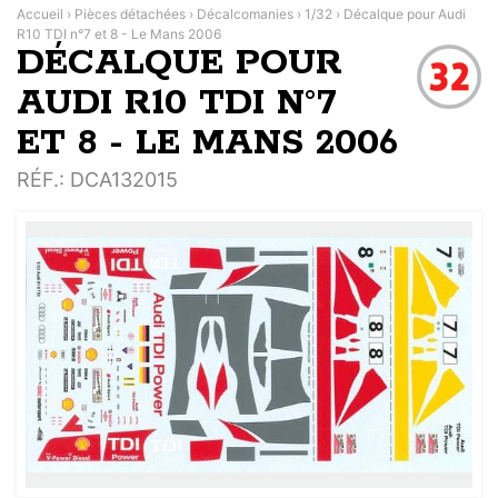
Accueil
›
Pièces détachées
›
Décalcomanies
›
1/32
›
Décalque pour Audi
R10 TDI n°7 et 8 - Le Mans 2006
DÉCALQUE POUR
AUDI R10 TDI N°7
ET 8 - LE MANS 2006
RÉF.
: DCA132015