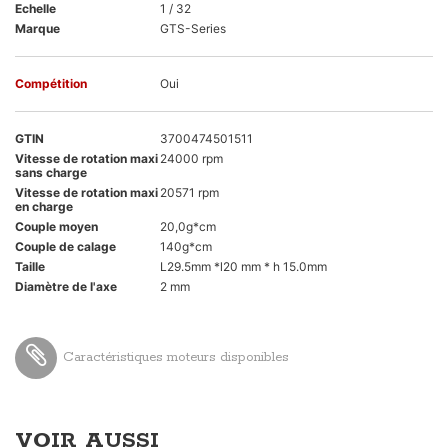
Echelle
1 / 32
Marque
GTS-Series
Compétition
Oui
GTIN
3700474501511
Vitesse de rotation maxi
24000 rpm
sans charge
Vitesse de rotation maxi
20571 rpm
en charge
Couple moyen
20,0g*cm
Couple de calage
140g*cm
Taille
L29.5mm *l20 mm * h 15.0mm
Diamètre de l'axe
2 mm
Caractéristiques moteurs disponibles
VOIR AUSSI