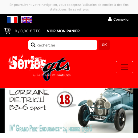
En poursuivant votre navigation, vous acceptez l’utilisation de cookies à des fins
statistiques.
En savoir plus
Connexion
0
/
0,00
€ TTC
VOIR MON PANIER