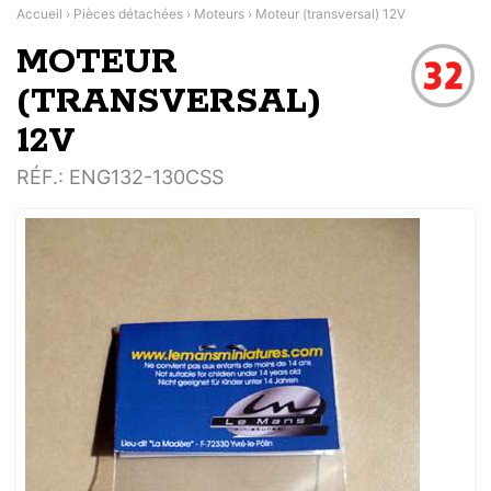
Accueil
›
Pièces détachées
›
Moteurs
›
Moteur (transversal) 12V
MOTEUR
(TRANSVERSAL)
12V
RÉF.
: ENG132-130CSS