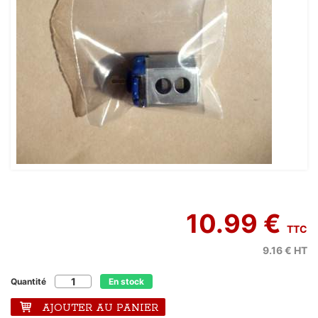
10.99 €
TTC
9.16 €
HT
Quantité
En stock
AJOUTER AU PANIER