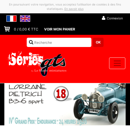
En poursuivant votre navigation, vous acceptez l’utilisation de cookies à des fins
statistiques.
En savoir plus
Connexion
0
/
0,00
€ TTC
VOIR MON PANIER