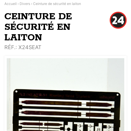
Accueil
›
Divers
›
Ceinture de sécurité en laiton
CEINTURE DE
SÉCURITÉ EN
LAITON
RÉF.
: X24SEAT