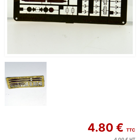
4.80 €
TTC
4.00 €
HT