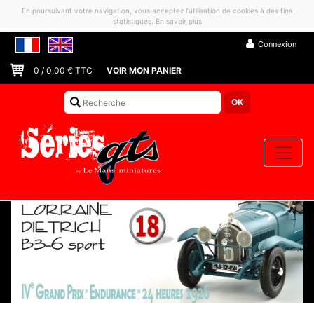
En poursuivant votre navigation, vous acceptez l’utilisation de cookies à des fins
statistiques.
En savoir plus
Connexion
0
/
0,00
€ TTC
VOIR MON PANIER