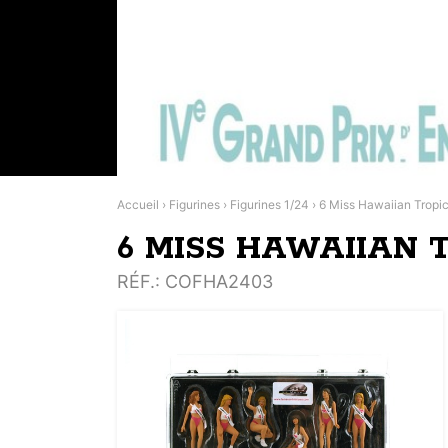
Accueil
›
Figurines
›
Figurines 1/24
›
6 Miss Hawaiian Tropi
6 MISS HAWAIIAN TR
RÉF.
: COFHA2403