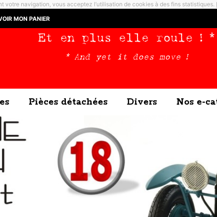
t votre navigation, vous acceptez l’utilisation de cookies à des fins statistiques.
VOIR MON PANIER
Et en plus elle roule ! *
* And yet it does move !
es
Pièces détachées
Divers
Nos e-ca