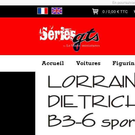
En poursuivan
0
/
0,00
€ TTC
Accueil
Voitures
Figurin