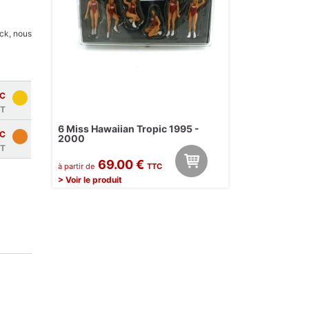
ock, nous
C
T
6 Miss Hawaiian Tropic 1995 -
C
2000
T
69.00 €
à partir de
TTC
> Voir le produit