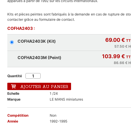
apparues à partir de 1992 sur les circuits internationaux.
Kits et pièces peintes sont fabriqués à la demande en cas de rupture de st
contacter grâce au formulaire de contact.
COFHA2403 :
69.00 €
TT
COFHA2403K (Kit)
57.50 €
H
103.99 €
TT
COFHA2403M (Peint)
86.66 €
H
Quantité
AJOUTER AU PANIER
Echelle
1 /24
Marque
LE MANS miniatures
Compétition
Non
Année
1992-1995