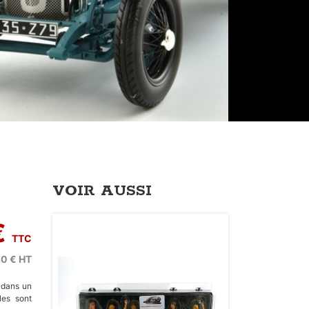
VOIR AUSSI
€
TTC
50 €
HT
 dans un
les sont