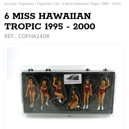
Accueil
›
Figurines
›
Figurines 1/24
›
6 Miss Hawaiian Tropic 1995 - 2000
6 MISS HAWAIIAN
TROPIC 1995 - 2000
RÉF.
: COFHA2406