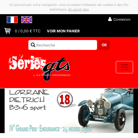
En poursuivant votre navigation, vous acceptez l’utilisation de cookies à des fins
statistiques.
En savoir plus
Connexion
0
/
0,00
€ TTC
VOIR MON PANIER