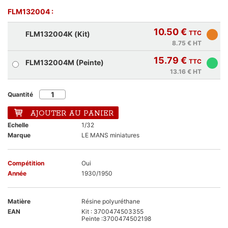
FLM132004 :
10.50 €
TTC
FLM132004K (Kit)
8.75 €
HT
15.79 €
TTC
FLM132004M (Peinte)
13.16 €
HT
Quantité
AJOUTER AU PANIER
Echelle
1/32
Marque
LE MANS miniatures
Compétition
Oui
Année
1930/1950
Matière
Résine polyuréthane
EAN
Kit : 3700474503355
Peinte :3700474502198