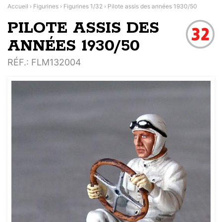
Accueil
›
Figurines
›
Figurines 1/32
›
Pilote assis des années 1930/50
PILOTE ASSIS DES
ANNÉES 1930/50
RÉF.
: FLM132004