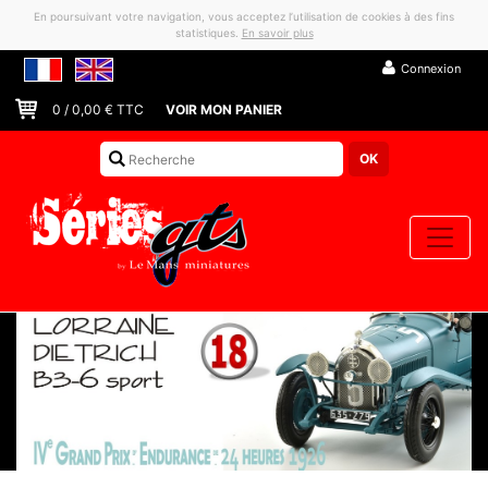
En poursuivant votre navigation, vous acceptez l’utilisation de cookies à des fins
statistiques.
En savoir plus
Connexion
0
/
0,00
€ TTC
VOIR MON PANIER