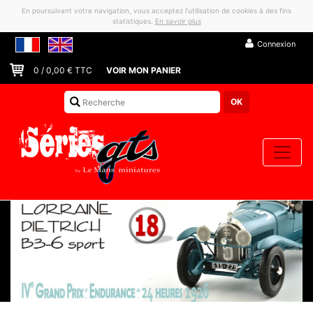
En poursuivant votre navigation, vous acceptez l’utilisation de cookies à des fins
statistiques.
En savoir plus
Connexion
0
/
0,00
€ TTC
VOIR MON PANIER