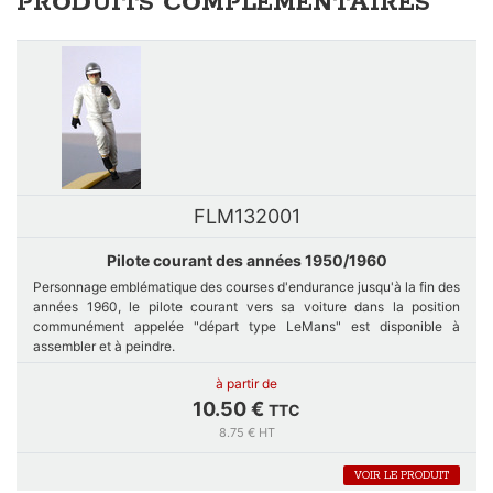
PRODUITS COMPLEMENTAIRES
FLM132001
Pilote courant des années 1950/1960
Personnage emblématique des courses d'endurance jusqu'à la fin des
années 1960, le pilote courant vers sa voiture dans la position
communément appelée "départ type LeMans" est disponible à
assembler et à peindre.
à partir de
Existe au 1/32, 1/24 , 1/18, 1/43ème et en 200mm
10.50 €
TTC
8.75 € HT
Kits fabriqués à la demande en cas de rupture de stock, nous
VOIR LE PRODUIT
contacter grâce au formulaire de contact.