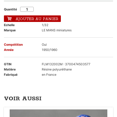
Quantité
AJOUTER AU PANIER
Echelle
1/32
Marque
LE MANS miniatures
Compétition
Oui
Année
1950/1960
GTIN
FLM132002M : 3700474503577
Matière
Résine polyuréthane
Fabriqué
en France
VOIR AUSSI