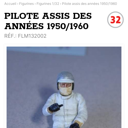
Accueil
›
Figurines
›
Figurines 1/32
›
Pilote assis des années 1950/1960
PILOTE ASSIS DES
ANNÉES 1950/1960
RÉF.
: FLM132002