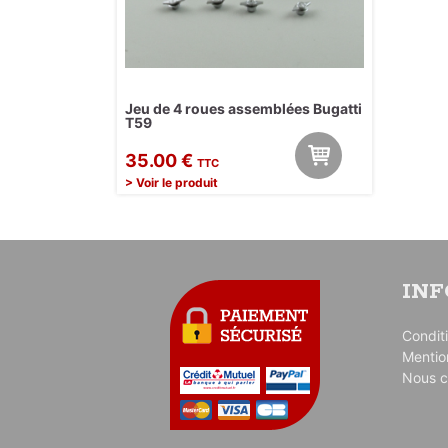
Jeu de 4 roues assemblées Bugatti
T59
35.00 €
TTC
> Voir le produit
IN
Condit
Mentio
Nous c