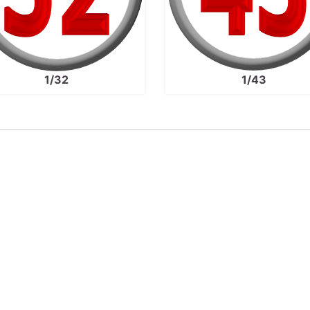
1/32
1/43