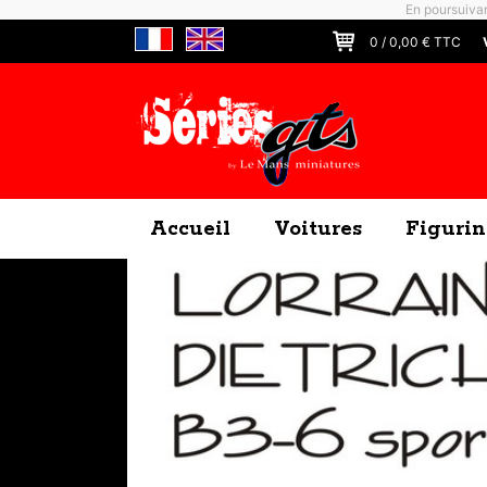
En poursuivan
0
/
0,00
€ TTC
Accueil
Voitures
Figurin