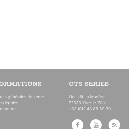
FORMATIONS
GTS SERIES
ions générales de vente
Lieu-dit La Madère
ns légales
72330 Yvré-le-Pôlin
ontacter
+33 (0)2 43 88 50 30