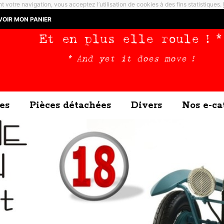
t votre navigation, vous acceptez l’utilisation de cookies à des fins statistiques.
VOIR MON PANIER
Et en plus elle roule ! *
* And yet it does move !
es
Pièces détachées
Divers
Nos e-ca