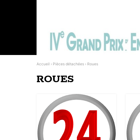
Accueil
›
Pièces détachées
›
Roues
ROUES