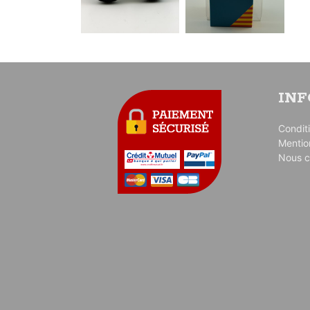
IN
Condit
Mentio
Nous c