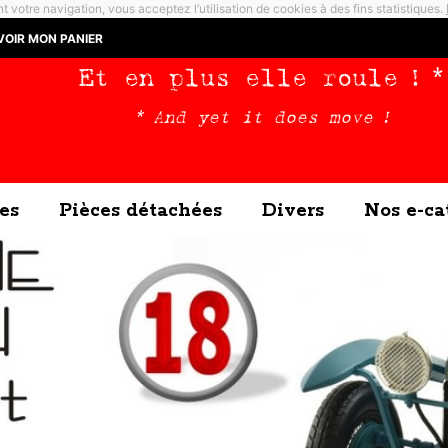
t votre navigation, vous acceptez l’utilisation de cookies à des fins statistiques.
VOIR MON PANIER
Et en plus elle roule ! *
* And yet it does move !
es
Pièces détachées
Divers
Nos e-ca