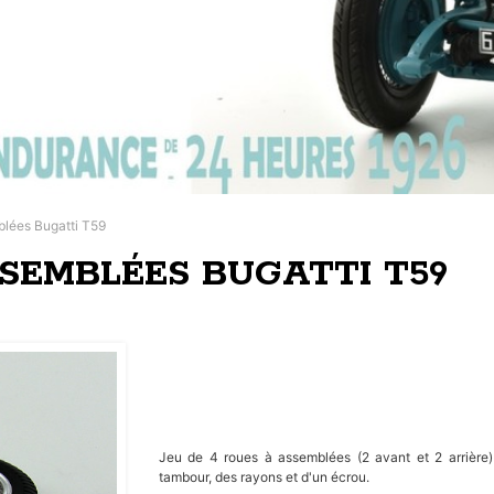
blées Bugatti T59
SSEMBLÉES BUGATTI T59
Jeu de 4 roues à assemblées (2 avant et 2 arrière
tambour, des rayons et d'un écrou.