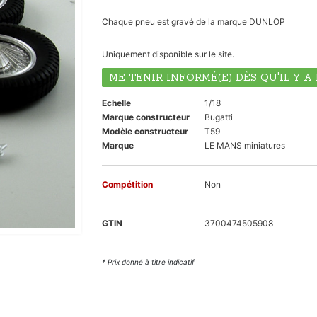
Chaque pneu est gravé de la marque DUNLOP
Uniquement disponible sur le site.
ME TENIR INFORMÉ(E) DÈS QU'IL Y 
Echelle
1/18
Marque constructeur
Bugatti
Modèle constructeur
T59
Marque
LE MANS miniatures
Compétition
Non
GTIN
3700474505908
* Prix donné à titre indicatif