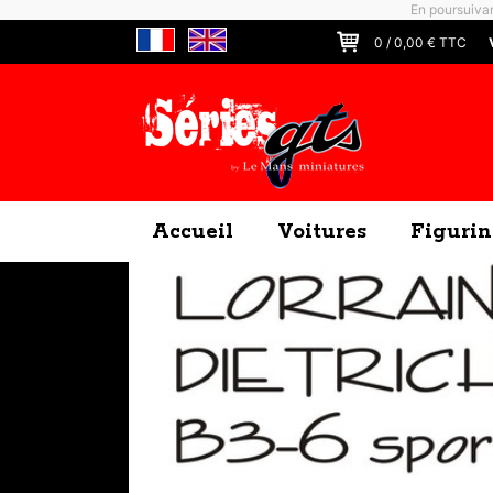
En poursuivan
0
/
0,00
€ TTC
Accueil
Voitures
Figurin