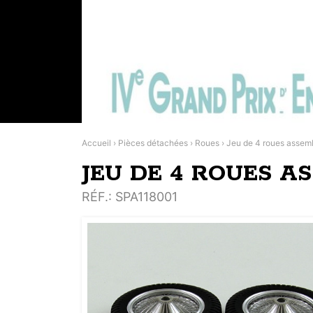
Accueil
›
Pièces détachées
›
Roues
›
Jeu de 4 roues assem
JEU DE 4 ROUES A
RÉF.
: SPA118001