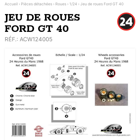
Accueil
›
Pièces détachées
›
Roues
›
1/24
›
Jeu de roues Ford GT 40
JEU DE ROUES
FORD GT 40
RÉF.
: ACW124005