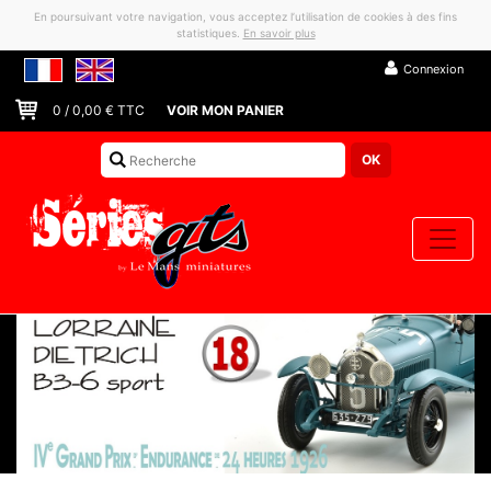
En poursuivant votre navigation, vous acceptez l’utilisation de cookies à des fins
statistiques.
En savoir plus
Connexion
0
/
0,00
€ TTC
VOIR MON PANIER