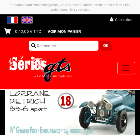
En poursuivant votre navigation, vous acceptez l’utilisation de cookies à des fins
statistiques.
En savoir plus
Connexion
0
/
0,00
€ TTC
VOIR MON PANIER