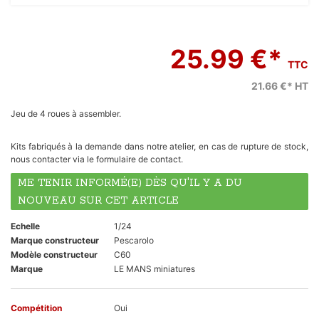
25.99 €*
TTC
21.66 €*
HT
Jeu de 4 roues à assembler.
Kits fabriqués à la demande dans notre atelier, en cas de rupture de stock,
nous contacter via le formulaire de contact.
ME TENIR INFORMÉ(E) DÈS QU'IL Y A DU
NOUVEAU SUR CET ARTICLE
Echelle
1/24
Marque constructeur
Pescarolo
Modèle constructeur
C60
Marque
LE MANS miniatures
Compétition
Oui