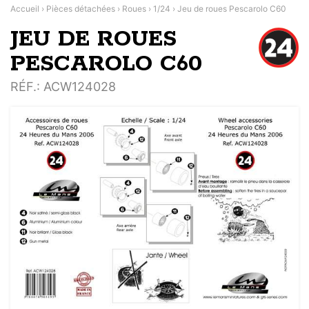
Accueil
›
Pièces détachées
›
Roues
›
1/24
›
Jeu de roues Pescarolo C60
JEU DE ROUES
PESCAROLO C60
RÉF.
: ACW124028