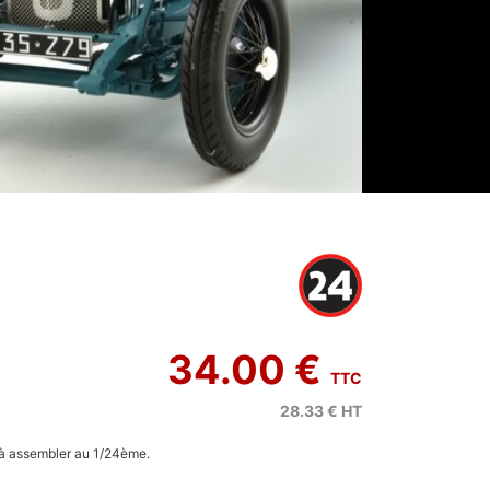
34.00 €
TTC
28.33 €
HT
 à assembler au 1/24ème.