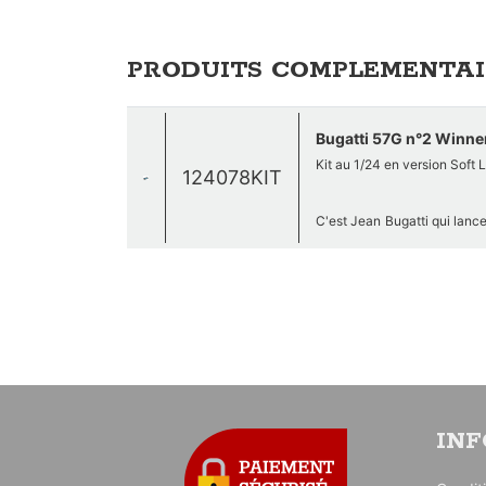
PRODUITS COMPLEMENTAI
Bugatti 57G n°2 Winne
Kit au 1/24 en version Soft L
124078KIT
C'est Jean Bugatti qui lanc
service du développement de
mono pièce profilée en alum
atouts majeurs. L’utilisat
s’imbriquent dans la couronne
Sous le carénage, le radiat
"tank".
Kits fabriqués à la demande
IN