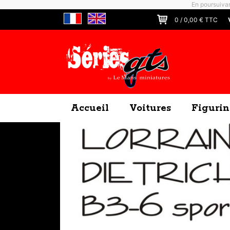
En poursuivan
0
/
0,00
€ TTC
Accueil
Voitures
Figurin