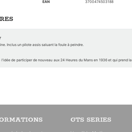
EAN
3700474503188
RES
r
ine. Inclus un pilote assis saluant la foule à peindre.
e l'idée de participer de nouveau aux 24 Heures du Mans en 1936 et qui prend la
s modèles de course. La Bugatti 57G est basée sur Bugatti de série "S". La carr
inium carénait entièrement la mécanique. Sa légèreté et son aérodynamisme éta
ion des roues de type 59 (multitude de rayons scintillant devant un disque de
 de la jante) améliorait le refroidissement et facilitait l’échange des garnitures d
eur en forme de sabot de cheval, invisible capot fermé. Elle est rapidement surn
 en cas de rupture de stock, nous contacter grâce au formulaire de contact.
FORMATIONS
GTS SERIES