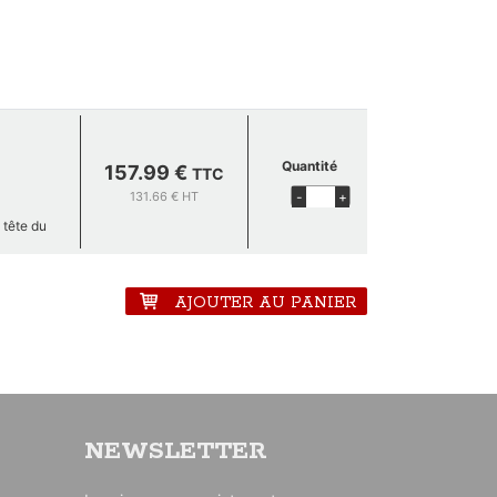
Quantité
157.99 €
TTC
131.66 € HT
-
+
 tête du
osserie,
ient ses
ntelé et
AJOUTER AU PANIER
e frein.
ommée le
NEWSLETTER