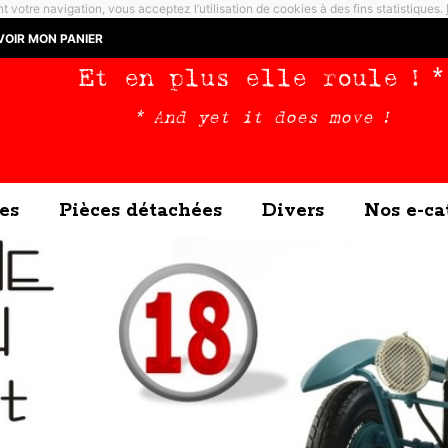
t votre navigation, vous acceptez l’utilisation de cookies à des fins statistiques.
VOIR MON PANIER
Et en plus elle roule ! *
* And yet it does move !
es
Pièces détachées
Divers
Nos e-ca