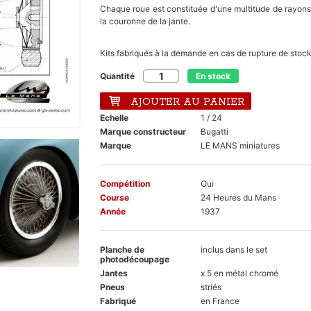
Chaque roue est constituée d'une multitude de rayons 
la couronne de la jante.
Kits fabriqués à la demande en cas de rupture de stoc
Quantité
En stock
AJOUTER AU PANIER
Echelle
1 / 24
Marque constructeur
Bugatti
Marque
LE MANS miniatures
Compétition
Oui
Course
24 Heures du Mans
Année
1937
Planche de
inclus dans le set
photodécoupage
Jantes
x 5 en métal chromé
Pneus
striés
Fabriqué
en France