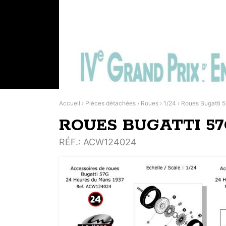
Accueil
›
Pièces détachées
›
Roues
›
1/24
›
Roues Bugatti 
ROUES BUGATTI 57
RÉF.
: ACW124024