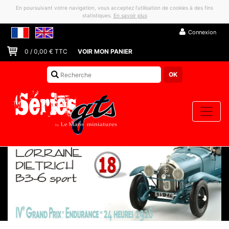
En poursuivant votre navigation, vous acceptez l’utilisation de cookies à des fins
statistiques.
En savoir plus
Connexion
0
/
0,00
€ TTC
VOIR MON PANIER