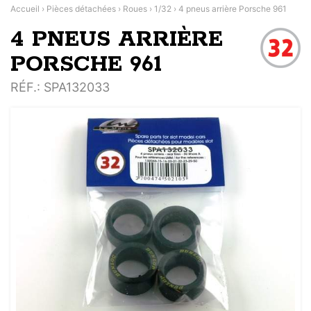
Accueil
›
Pièces détachées
›
Roues
›
1/32
›
4 pneus arrière Porsche 961
4 PNEUS ARRIÈRE
PORSCHE 961
RÉF.
: SPA132033