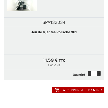
SPA132034
Jeu de 4 jantes Porsche 961
11.59 €
TTC
9.66 € HT
-
+
Quantité
AJOUTER AU PANIER