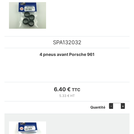
SPA132032
4 pneus avant Porsche 961
6.40 €
TTC
5.33 € HT
-
+
Quantité