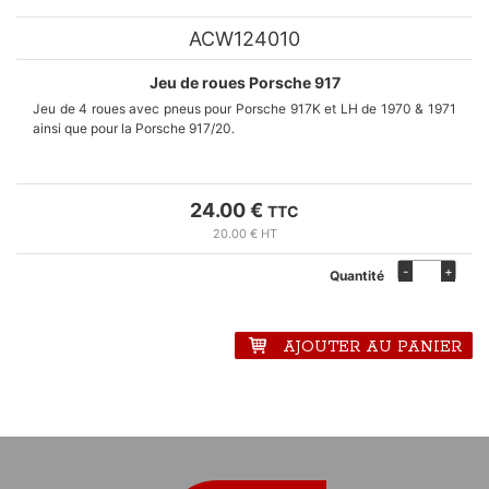
ACW124010
Jeu de roues Porsche 917
Jeu de 4 roues avec pneus pour Porsche 917K et LH de 1970 & 1971
ainsi que pour la Porsche 917/20.
Kits fabriqués à la demande en cas de rupture de stock, nous
contacter grâce au formulaire de contact.
24.00 €
TTC
20.00 € HT
-
+
Quantité
AJOUTER AU PANIER