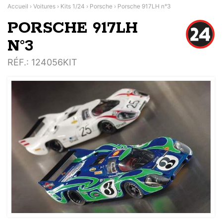
Accueil
›
Voitures
›
Kits 1/24
›
Porsche
›
Porsche 917LH n°3
PORSCHE 917LH
N°3
RÉF.
: 124056KIT