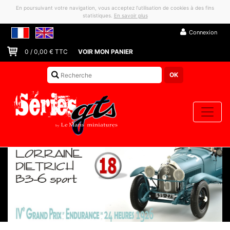
En poursuivant votre navigation, vous acceptez l’utilisation de cookies à des fins
statistiques.
En savoir plus
Connexion
0
/
0,00
€ TTC
VOIR MON PANIER