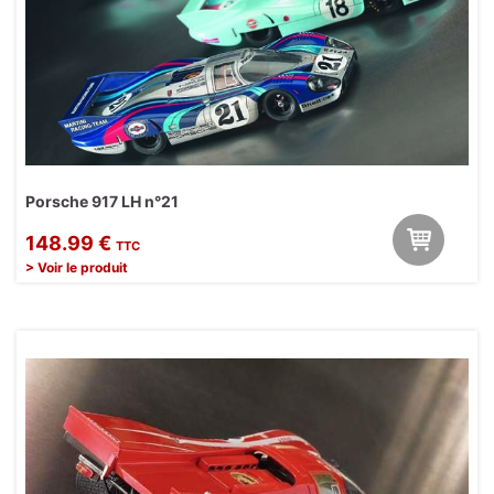
Porsche 917 LH n°21
148.99 €
TTC
> Voir le produit