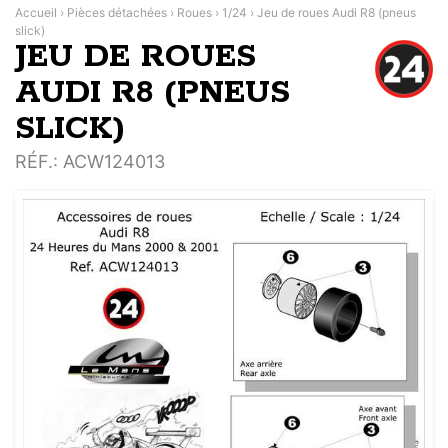
Accueil
›
Pièces détachées
›
Roues
›
1/24
›
Jeu de roues Audi R8 (pneus
slick)
JEU DE ROUES
AUDI R8 (PNEUS
SLICK)
RÉF.
: ACW124013