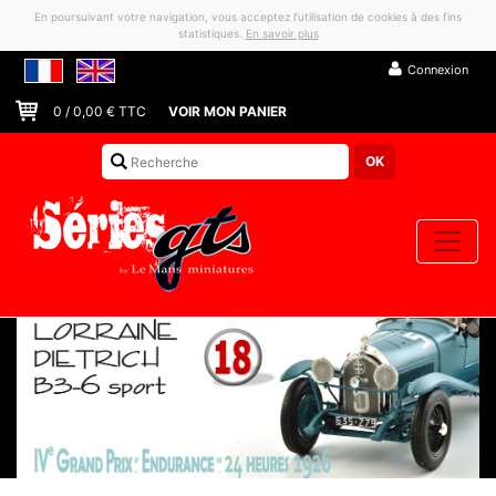
En poursuivant votre navigation, vous acceptez l’utilisation de cookies à des fins
statistiques.
En savoir plus
Connexion
0
/
0,00
€ TTC
VOIR MON PANIER