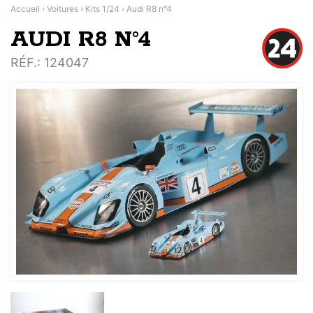
Accueil
›
Voitures
›
Kits 1/24
›
Audi R8 n°4
AUDI R8 N°4
RÉF.
: 124047