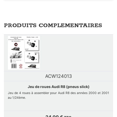
PRODUITS COMPLEMENTAIRES
ACW124013
Jeu de roues Audi R8 (pneus slick)
Jeu de 4 roues à assembler pour Audi R8 des années 2000 et 2001
au 1/24ème.
Le set se compose de 4 jantes, 4 disques de freins et 4 écrous en
résine polyuréthane et 4 pneus lisses en résine souple.