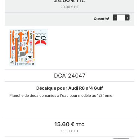
24.00 €
TTC
20.00 € HT
Kits fabriqués à la demande en cas de rupture de stock, nous
-
+
Quantité
contacter grâce au formulaire de contact.
DCA124047
Décalque pour Audi R8 n°4 Gulf
Planche de décalcomanies à l'eau pour modèle au 1/24ème.
15.60 €
TTC
13.00 € HT