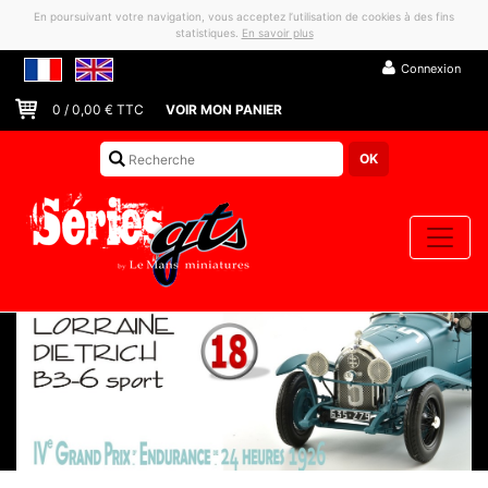
En poursuivant votre navigation, vous acceptez l’utilisation de cookies à des fins
statistiques.
En savoir plus
Connexion
0
/
0,00
€ TTC
VOIR MON PANIER