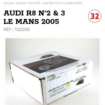
Accueil
›
Voitures
›
Kits 1/32
›
Audi R8 n°2 & 3 Le Mans 2005
AUDI R8 N°2 & 3
LE MANS 2005
RÉF.
: 132009