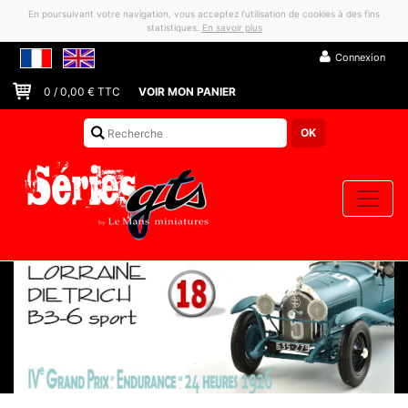
En poursuivant votre navigation, vous acceptez l’utilisation de cookies à des fins
statistiques.
En savoir plus
Connexion
0
/
0,00
€ TTC
VOIR MON PANIER