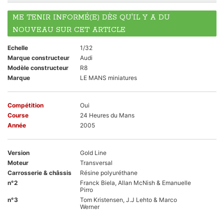
ME TENIR INFORMÉ(E) DÈS QU'IL Y A DU
NOUVEAU SUR CET ARTICLE
Echelle
1/32
Marque constructeur
Audi
Modèle constructeur
R8
Marque
LE MANS miniatures
Compétition
Oui
Course
24 Heures du Mans
Année
2005
Version
Gold Line
Moteur
Transversal
Carrosserie & châssis
Résine polyuréthane
n°2
Franck Biela, Allan McNish & Emanuelle
Pirro
n°3
Tom Kristensen, J.J Lehto & Marco
Werner