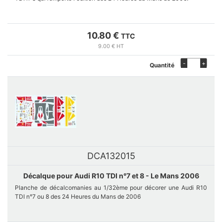
La figurine est livrée avec une planche de décalcomanies pour
décorer la combinaison et le casque. Disponible uniquement en kit à
10.80 €
TTC
assembler et à peindre.
9.00 € HT
-
+
Quantité
Pièces fabriquées à la demande dans notre atelier. En cas de rupture
de stock, veuillez utiliser le formulaire de contact pour nous informer
de votre intérêt.
DCA132015
Décalque pour Audi R10 TDI n°7 et 8 - Le Mans 2006
Planche de décalcomanies au 1/32ème pour décorer une Audi R10
TDI n°7 ou 8 des 24 Heures du Mans de 2006