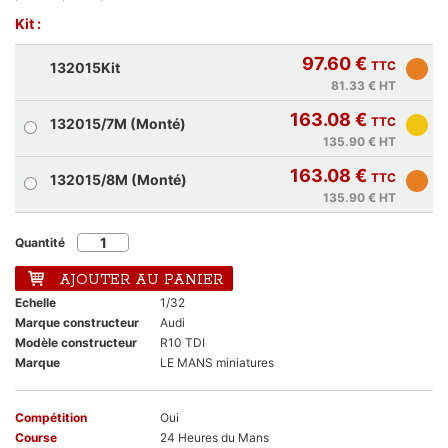
Kit :
97.60 €
TTC
132015Kit
81.33 €
HT
163.08 €
TTC
132015/7M (Monté)
135.90 €
HT
163.08 €
TTC
132015/8M (Monté)
135.90 €
HT
Quantité
AJOUTER AU PANIER
Echelle
1/32
Marque constructeur
Audi
Modèle constructeur
R10 TDI
Marque
LE MANS miniatures
Compétition
Oui
Course
24 Heures du Mans