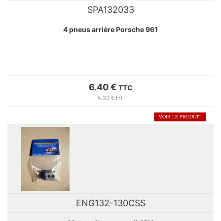
SPA132033
4 pneus arrière Porsche 961
6.40 €
TTC
5.33 € HT
VOIR LE PRODUIT
ENG132-130CSS