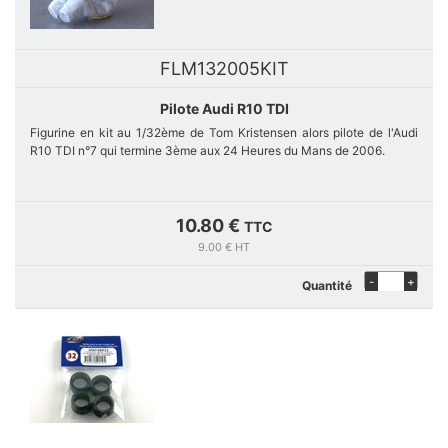
FLM132005KIT
Pilote Audi R10 TDI
Figurine en kit au 1/32ème de Tom Kristensen alors pilote de l'Audi
R10 TDI n°7 qui termine 3ème aux 24 Heures du Mans de 2006.
La figurine est livrée avec une planche de décalcomanies pour
décorer la combinaison et le casque. Disponible uniquement en kit à
10.80 €
TTC
assembler et à peindre.
9.00 € HT
-
+
Quantité
Pièces fabriquées à la demande dans notre atelier. En cas de rupture
de stock, veuillez utiliser le formulaire de contact pour nous informer
de votre intérêt.