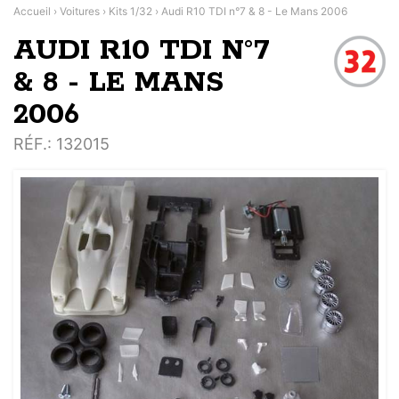
Accueil
›
Voitures
›
Kits 1/32
›
Audi R10 TDI n°7 & 8 - Le Mans 2006
AUDI R10 TDI N°7
& 8 - LE MANS
2006
RÉF.
: 132015