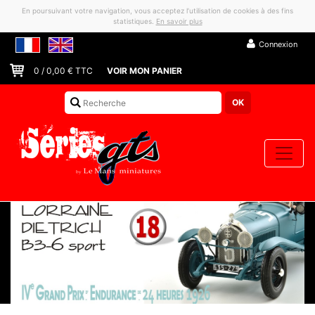
En poursuivant votre navigation, vous acceptez l’utilisation de cookies à des fins
statistiques.
En savoir plus
Connexion
0
/
0,00
€ TTC
VOIR MON PANIER