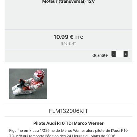
Moteur (transversal) 12V
10.99 €
TTC
9.16 € HT
-
+
Quantité
FLM132006KIT
Pilote Audi R10 TDI Marco Werner
Figurine en kit au 1/32ème de Marco Werner alors pilote de l'Audi R10
TDI n°8 qui remporte l'édition des 24 Heures du Mans de 2006.