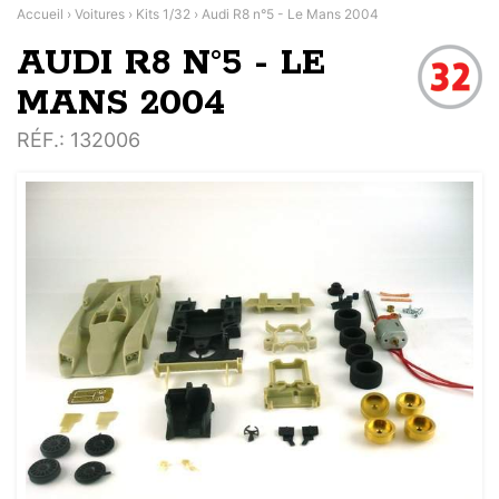
Accueil
›
Voitures
›
Kits 1/32
›
Audi R8 n°5 - Le Mans 2004
AUDI R8 N°5 - LE
MANS 2004
RÉF.
: 132006