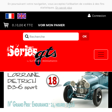
En poursuivant votre navigation, vous acceptez l’utilisation de cookies à des fins
statistiques.
En savoir plus
Connexion
0
/
0,00
€ TTC
VOIR MON PANIER